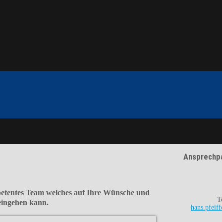
Ansprechp
petentes Team welches auf Ihre
Wünsche
und
T
eingehen kann.
hans.pfeif