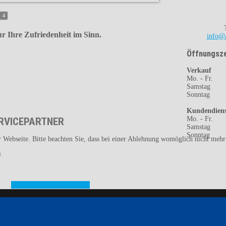
4
r Ihre Zufriedenheit im Sinn.
info@a
Öffnungsze
Verkauf
Mo. - Fr. 
Samstag 0
Sonntag g
Kundendiens
Mo. - Fr. 
RVICEPARTNER
Samstag 0
Sonntag g
 Webseite. Bitte beachten Sie, dass bei einer Ablehnung womöglich nicht mehr a
Unsere aktuellen Fahrzeuge