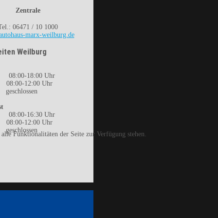
Zentrale
Tel.: 06471 / 10 1000
utohaus-marx-weilburg.de
iten Weilburg
08:00-18:00 Uhr
8:00-12:00 Uhr
eschlossen
t
08:00-16:30 Uhr
8:00-12:00 Uhr
eschlossen
lle Funktionalitäten der Seite zur Verfügung stehen.