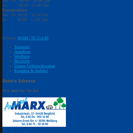
Mo - Fr
08:00 - 18:00 Uhr
Sa
08:00 - 12:00 Uhr
Kundendienst
Mo - Fr
08:00 - 16:30 Uhr
Sa
08:00 - 12:00 Uhr
Telefon:
06504 / 95 514 90
Startseite
Angebote
Weilburg
Berglicht
Unsere Gebrauchtwagen
Kontakte & Anfahrt
Unsere Adresse
Wir sind für Sie da!