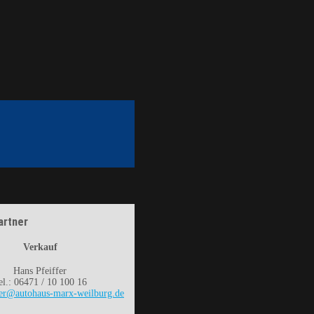
artner
Verkauf
Hans Pfeiffer
el.: 06471 / 10 100 16
fer@autohaus-marx-weilburg.de